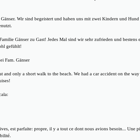
 Gänser. Wir sind begeistert und haben uns mit zwei Kindern und Hund 
enutzt.
amilie Gänser zu Gast! Jedes Mal sind wir sehr zufrieden und bestens e
hl gefühlt!
bei Fam. Gänser
at and only a short walk to the beach. We had a car accident on the wa
uises!
ala:
s, est parfaite: propre, il y a tout ce dont nous avions besoin... Une pis
ilité.