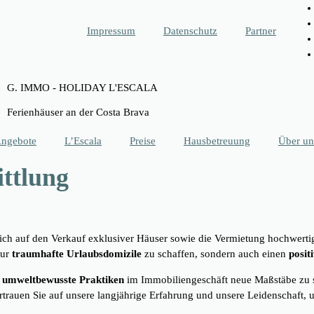
Impressum
Datenschutz
Partner
G. IMMO - HOLIDAY L'ESCALA
Ferienhäuser an der Costa Brava
Angebote
L’Escala
Preise
Hausbetreuung
Über un
ttlung​
ich auf den Verkauf exklusiver Häuser sowie die Vermietung hochwertig
nur
traumhafte Urlaubsdomizile
zu schaffen, sondern auch einen
posit
d
umweltbewusste Praktiken
im Immobiliengeschäft neue Maßstäbe zu s
rauen Sie auf unsere langjährige Erfahrung und unsere Leidenschaft, 