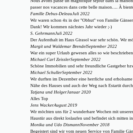
Nous avons passé un magnifique séjour dans la maison Ro
passer nos vacances dans cette belle maison…. À bient
Famille Debus-Deleau
Juli 2022
Wir waren schon 4x in der "Obhut" von Familie Gänser un
Dank! Wir kommen nächstes Jahr wieder ;-)
S. Gehrmann
Juli 2022
Der Aufenthalt im Haus Girasol war sehr schön. Wir 
Margit und Waldemar Brendel
September 2022
War ein super Urlaub gewesen alles so wie beschriebe
Michael Carl Zeissler
September 2022
Schöne Immobilien und sehr freundliche Gastgeber bz
Michael Schuller
September 2022
Wir durften im Dezember eine herrliche und erholsame
Nähe des Hauses und auch der Weg nach Estartit durch
Tatjana und Holger
Januar 2020
Alles Top
Jens Wacker
August 2019
Wir möchten uns für 2 wunderbare Wochen mit unserer H
Haustür aus direkt loslaufen und befindet sich mitten 
Monika und Udo Dismann
November 2018
Begeistert sind wir vom neuen Service von Familie Gä