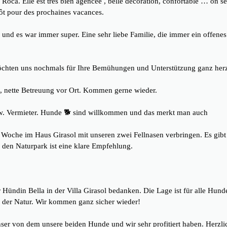
ca. Elle est très bien agencée , belle décoration, confortable … on se 
ôt pour des prochaines vacances.
d es war immer super. Eine sehr liebe Familie, die immer ein offenes Oh
möchten uns nochmals für Ihre Bemühungen und Unterstützung ganz her
n, nette Betreuung vor Ort. Kommen gerne wieder.
w. Vermieter. Hunde 🐕 sind willkommen und das merkt man auch
 Woche im Haus Girasol mit unseren zwei Fellnasen verbringen. Es gibt
 den Naturpark ist eine klare Empfehlung.
ündin Bella in der Villa Girasol bedanken. Die Lage ist für alle Hun
in der Natur. Wir kommen ganz sicher wieder!
nser von dem unsere beiden Hunde und wir sehr profitiert haben. Herzl