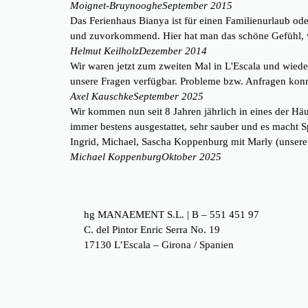
Moignet-Bruynooghe
September 2015
Das Ferienhaus Bianya ist für einen Familienurlaub ode
und zuvorkommend. Hier hat man das schöne Gefühl, 
Helmut Keilholz
Dezember 2014
Wir waren jetzt zum zweiten Mal in L'Escala und wieder
unsere Fragen verfügbar. Probleme bzw. Anfragen konnt
Axel Kauschke
September 2025
Wir kommen nun seit 8 Jahren jährlich in eines der Hä
immer bestens ausgestattet, sehr sauber und es macht 
Ingrid, Michael, Sascha Koppenburg mit Marly (unsere H
Michael Koppenburg
Oktober 2025
hg MANAEMENT S.L. | B – 551 451 97
C. del Pintor Enric Serra No. 19
17130 L’Escala – Girona / Spanien