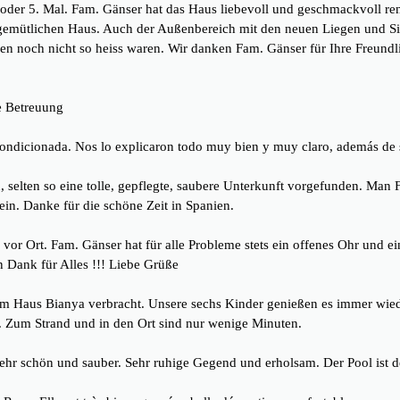
er 5. Mal. Fam. Gänser hat das Haus liebevoll und geschmackvoll renovi
emütlichen Haus. Auch der Außenbereich mit den neuen Liegen und Sit
n noch nicht so heiss waren. Wir danken Fam. Gänser für Ihre Freundli
e Betreuung
condicionada. Nos lo explicaron todo muy bien y muy claro, además de 
selten so eine tolle, gepflegte, saubere Unterkunft vorgefunden. Man F
 sein. Danke für die schöne Zeit in Spanien.
g vor Ort. Fam. Gänser hat für alle Probleme stets ein offenes Ohr und 
n Dank für Alles !!! Liebe Grüße
m Haus Bianya verbracht. Unsere sechs Kinder genießen es immer wied
. Zum Strand und in den Ort sind nur wenige Minuten.
ehr schön und sauber. Sehr ruhige Gegend und erholsam. Der Pool ist 