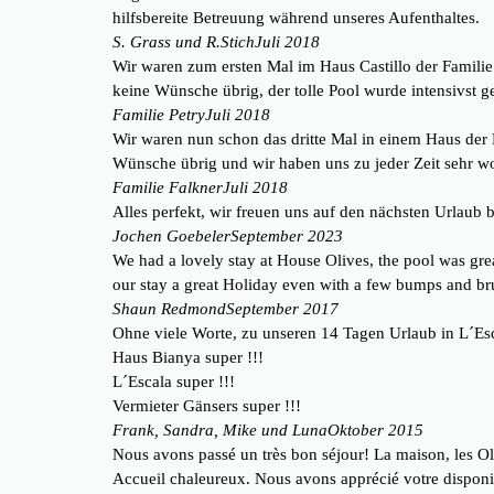
hilfsbereite Betreuung während unseres Aufenthaltes.
S. Grass und R.Stich
Juli 2018
Wir waren zum ersten Mal im Haus Castillo der Familie
keine Wünsche übrig, der tolle Pool wurde intensivst g
Familie Petry
Juli 2018
Wir waren nun schon das dritte Mal in einem Haus der F
Wünsche übrig und wir haben uns zu jeder Zeit sehr wo
Familie Falkner
Juli 2018
Alles perfekt, wir freuen uns auf den nächsten Urlaub 
Jochen Goebeler
September 2023
We had a lovely stay at House Olives, the pool was gre
our stay a great Holiday even with a few bumps and br
Shaun Redmond
September 2017
Ohne viele Worte, zu unseren 14 Tagen Urlaub in L´Esc
Haus Bianya super !!!
L´Escala super !!!
Vermieter Gänsers super !!!
Frank, Sandra, Mike und Luna
Oktober 2015
Nous avons passé un très bon séjour! La maison, les Olive
Accueil chaleureux. Nous avons apprécié votre disponib