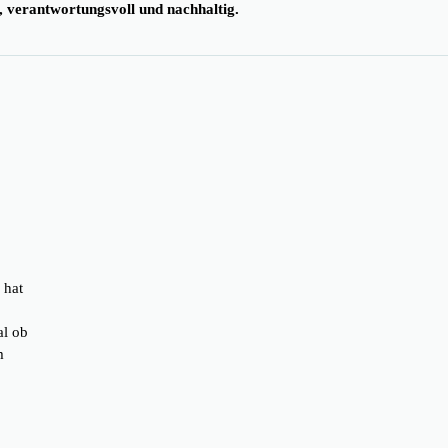
 verantwortungsvoll und nachhaltig.
 hat
al ob
m