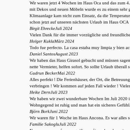
Wir waren jetzt 4 Wochen im Haus Oca und das zum 4.od
mit Dekos und neuen Möbeln wurde es zu einem sehr g
Klimaanlage kam nicht zum Einsatz, da die Temperature
schon jetzt auf unseren nächsten Urlaub im Haus OCA
Birgit Ehrecke
Juli 2024
Vielen Dank für die immer vorzügliche und freundlich
Holger Kukla
März 2024
Todo fue perfecto. La casa estaba muy limpia y bien a
Daniel Santos
August 2023
Wir haben das Haus Girasol gebucht und müssen sagen, 
nette Vermieter, helfen sofort. So sollte Urlaub überall
Gudrun Becker
Mai 2022
Alles perfekt ! Die Ferienhäuser, der Ort, die Betreuun
verbringen ! Wir kommen auf jeden Fall wieder ! Viele
Heike Dern
Juli 2023
Wir haben wir zwei wunderbare Wochen Im Juli 2020 i
Wohngegend ist ruhig und man hat ein sicheres Gefühl
Björn Bork
Juni 2022
Wir waren für 1 Woche im Haus Ancona. Es war alles s
Familie Sakoglu
Juli 2022