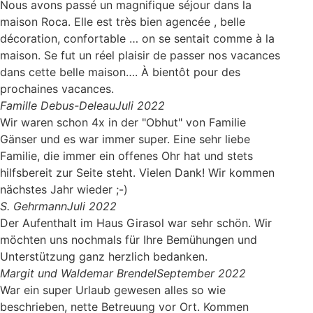
Nous avons passé un magnifique séjour dans la
maison Roca. Elle est très bien agencée , belle
décoration, confortable … on se sentait comme à la
maison. Se fut un réel plaisir de passer nos vacances
dans cette belle maison…. À bientôt pour des
prochaines vacances.
Famille Debus-Deleau
Juli 2022
Wir waren schon 4x in der "Obhut" von Familie
Gänser und es war immer super. Eine sehr liebe
Familie, die immer ein offenes Ohr hat und stets
hilfsbereit zur Seite steht. Vielen Dank! Wir kommen
nächstes Jahr wieder ;-)
S. Gehrmann
Juli 2022
Der Aufenthalt im Haus Girasol war sehr schön. Wir
möchten uns nochmals für Ihre Bemühungen und
Unterstützung ganz herzlich bedanken.
Margit und Waldemar Brendel
September 2022
War ein super Urlaub gewesen alles so wie
beschrieben, nette Betreuung vor Ort. Kommen