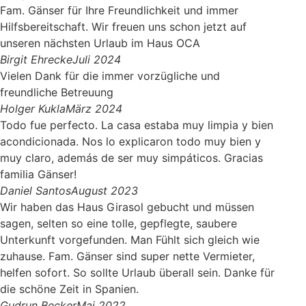
Fam. Gänser für Ihre Freundlichkeit und immer
Hilfsbereitschaft. Wir freuen uns schon jetzt auf
unseren nächsten Urlaub im Haus OCA
Birgit Ehrecke
Juli 2024
Vielen Dank für die immer vorzügliche und
freundliche Betreuung
Holger Kukla
März 2024
Todo fue perfecto. La casa estaba muy limpia y bien
acondicionada. Nos lo explicaron todo muy bien y
muy claro, además de ser muy simpáticos. Gracias
familia Gänser!
Daniel Santos
August 2023
Wir haben das Haus Girasol gebucht und müssen
sagen, selten so eine tolle, gepflegte, saubere
Unterkunft vorgefunden. Man Fühlt sich gleich wie
zuhause. Fam. Gänser sind super nette Vermieter,
helfen sofort. So sollte Urlaub überall sein. Danke für
die schöne Zeit in Spanien.
Gudrun Becker
Mai 2022