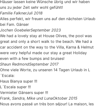
Häuser lassen keine Wünsche übrig und wir haben
uns zu jeder Zeit sehr wohl gefühlt!
Familie Falkner
Juli 2018
Alles perfekt, wir freuen uns auf den nächsten Urlaub
bei Fam. Gänser
Jochen Goebeler
September 2023
We had a lovely stay at House Olives, the pool was
great and only a short walk to the beach. We had a
car accident on the way to the Villa, Karna & Helmut
were very helpful made our stay a great Holiday
even with a few bumps and bruises!
Shaun Redmond
September 2017
Ohne viele Worte, zu unseren 14 Tagen Urlaub in L
´Escala:
Haus Bianya super !!!
L´Escala super !!!
Vermieter Gänsers super !!!
Frank, Sandra, Mike und Luna
Oktober 2015
Nous avons passé un très bon séjour! La maison, les