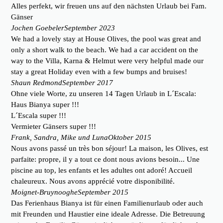
Alles perfekt, wir freuen uns auf den nächsten Urlaub bei Fam.
Gänser
Jochen Goebeler
September 2023
We had a lovely stay at House Olives, the pool was great and
only a short walk to the beach. We had a car accident on the
way to the Villa, Karna & Helmut were very helpful made our
stay a great Holiday even with a few bumps and bruises!
Shaun Redmond
September 2017
Ohne viele Worte, zu unseren 14 Tagen Urlaub in L´Escala:
Haus Bianya super !!!
L´Escala super !!!
Vermieter Gänsers super !!!
Frank, Sandra, Mike und Luna
Oktober 2015
Nous avons passé un très bon séjour! La maison, les Olives, est
parfaite: propre, il y a tout ce dont nous avions besoin... Une
piscine au top, les enfants et les adultes ont adoré! Accueil
chaleureux. Nous avons apprécié votre disponibilité.
Moignet-Bruynooghe
September 2015
Das Ferienhaus Bianya ist für einen Familienurlaub oder auch
mit Freunden und Haustier eine ideale Adresse. Die Betreuung