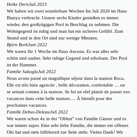
Heike Dern
Juli 2023
Wir haben wir zwei wunderbare Wochen Im Juli 2020 im Haus
Bianya verbracht. Unsere sechs Kinder genießen es immer
wieder, den großzügigen Pool in Beschlag zu nehmen. Die
Wohngegend ist ruhig und man hat ein sicheres Gefühl. Zum
Strand und in den Ort sind nur wenige Minuten.
Björn Bork
Juni 2022
Wir waren für 1 Woche im Haus Ancona. Es war alles sehr
schön und sauber. Sehr ruhige Gegend und erholsam. Der Pool
ist der Hammer.
Familie Sakoglu
Juli 2022
Nous avons passé un magnifique séjour dans la maison Roca.
Elle est très bien agencée , belle décoration, confortable … on
se sentait comme à la maison. Se fut un réel plaisir de passer nos
vacances dans cette belle maison…. À bientôt pour des
prochaines vacances.
Famille Debus-Deleau
Juli 2022
Wir waren schon 4x in der "Obhut" von Familie Gänser und es
war immer super. Eine sehr liebe Familie, die immer ein offenes
Ohr hat und stets hilfsbereit zur Seite steht. Vielen Dank! Wir