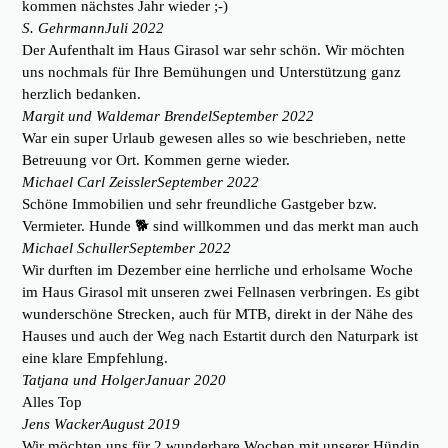
kommen nächstes Jahr wieder ;-)
S. Gehrmann
Juli 2022
Der Aufenthalt im Haus Girasol war sehr schön. Wir möchten
uns nochmals für Ihre Bemühungen und Unterstützung ganz
herzlich bedanken.
Margit und Waldemar Brendel
September 2022
War ein super Urlaub gewesen alles so wie beschrieben, nette
Betreuung vor Ort. Kommen gerne wieder.
Michael Carl Zeissler
September 2022
Schöne Immobilien und sehr freundliche Gastgeber bzw.
Vermieter. Hunde 🐕 sind willkommen und das merkt man auch
Michael Schuller
September 2022
Wir durften im Dezember eine herrliche und erholsame Woche
im Haus Girasol mit unseren zwei Fellnasen verbringen. Es gibt
wunderschöne Strecken, auch für MTB, direkt in der Nähe des
Hauses und auch der Weg nach Estartit durch den Naturpark ist
eine klare Empfehlung.
Tatjana und Holger
Januar 2020
Alles Top
Jens Wacker
August 2019
Wir möchten uns für 2 wunderbare Wochen mit unserer Hündin