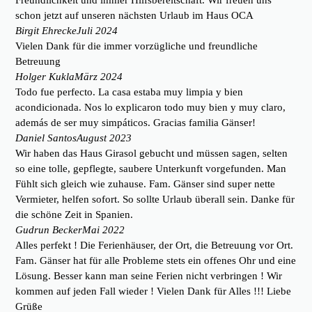
Freundlichkeit und immer Hilfsbereitschaft. Wir freuen uns
schon jetzt auf unseren nächsten Urlaub im Haus OCA
Birgit Ehrecke
Juli 2024
Vielen Dank für die immer vorzügliche und freundliche
Betreuung
Holger Kukla
März 2024
Todo fue perfecto. La casa estaba muy limpia y bien
acondicionada. Nos lo explicaron todo muy bien y muy claro,
además de ser muy simpáticos. Gracias familia Gänser!
Daniel Santos
August 2023
Wir haben das Haus Girasol gebucht und müssen sagen, selten
so eine tolle, gepflegte, saubere Unterkunft vorgefunden. Man
Fühlt sich gleich wie zuhause. Fam. Gänser sind super nette
Vermieter, helfen sofort. So sollte Urlaub überall sein. Danke für
die schöne Zeit in Spanien.
Gudrun Becker
Mai 2022
Alles perfekt ! Die Ferienhäuser, der Ort, die Betreuung vor Ort.
Fam. Gänser hat für alle Probleme stets ein offenes Ohr und eine
Lösung. Besser kann man seine Ferien nicht verbringen ! Wir
kommen auf jeden Fall wieder ! Vielen Dank für Alles !!! Liebe
Grüße