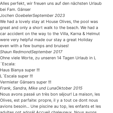
Alles perfekt, wir freuen uns auf den nächsten Urlaub
bei Fam. Gänser
Jochen Goebeler
September 2023
We had a lovely stay at House Olives, the pool was
great and only a short walk to the beach. We had a
car accident on the way to the Villa, Karna & Helmut
were very helpful made our stay a great Holiday
even with a few bumps and bruises!
Shaun Redmond
September 2017
Ohne viele Worte, zu unseren 14 Tagen Urlaub in L
´Escala:
Haus Bianya super !!!
L´Escala super !!!
Vermieter Gänsers super !!!
Frank, Sandra, Mike und Luna
Oktober 2015
Nous avons passé un très bon séjour! La maison, les
Olives, est parfaite: propre, il y a tout ce dont nous
avions besoin... Une piscine au top, les enfants et les
adultes ont adoré! Accueil chaleureux. Nous avons