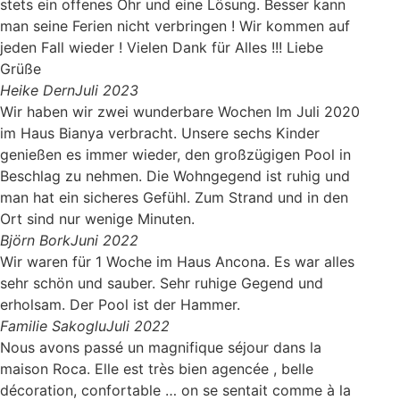
stets ein offenes Ohr und eine Lösung. Besser kann
man seine Ferien nicht verbringen ! Wir kommen auf
jeden Fall wieder ! Vielen Dank für Alles !!! Liebe
Grüße
Heike Dern
Juli 2023
Wir haben wir zwei wunderbare Wochen Im Juli 2020
im Haus Bianya verbracht. Unsere sechs Kinder
genießen es immer wieder, den großzügigen Pool in
Beschlag zu nehmen. Die Wohngegend ist ruhig und
man hat ein sicheres Gefühl. Zum Strand und in den
Ort sind nur wenige Minuten.
Björn Bork
Juni 2022
Wir waren für 1 Woche im Haus Ancona. Es war alles
sehr schön und sauber. Sehr ruhige Gegend und
erholsam. Der Pool ist der Hammer.
Familie Sakoglu
Juli 2022
Nous avons passé un magnifique séjour dans la
maison Roca. Elle est très bien agencée , belle
décoration, confortable … on se sentait comme à la