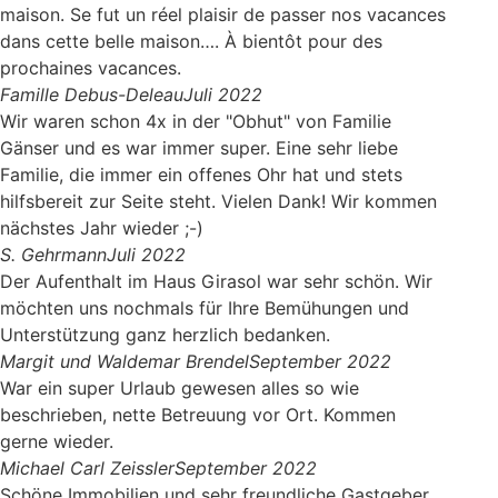
maison. Se fut un réel plaisir de passer nos vacances
dans cette belle maison…. À bientôt pour des
prochaines vacances.
Famille Debus-Deleau
Juli 2022
Wir waren schon 4x in der "Obhut" von Familie
Gänser und es war immer super. Eine sehr liebe
Familie, die immer ein offenes Ohr hat und stets
hilfsbereit zur Seite steht. Vielen Dank! Wir kommen
nächstes Jahr wieder ;-)
S. Gehrmann
Juli 2022
Der Aufenthalt im Haus Girasol war sehr schön. Wir
möchten uns nochmals für Ihre Bemühungen und
Unterstützung ganz herzlich bedanken.
Margit und Waldemar Brendel
September 2022
War ein super Urlaub gewesen alles so wie
beschrieben, nette Betreuung vor Ort. Kommen
gerne wieder.
Michael Carl Zeissler
September 2022
Schöne Immobilien und sehr freundliche Gastgeber