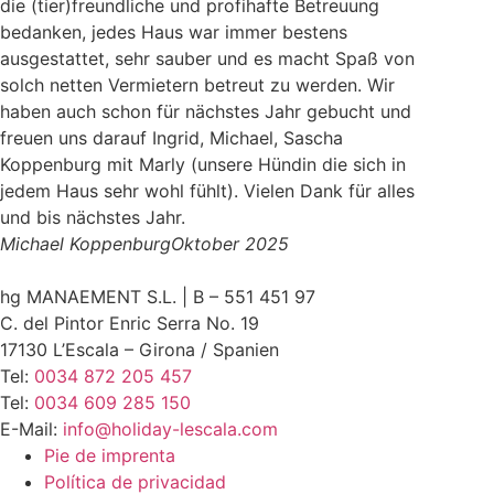
die (tier)freundliche und profihafte Betreuung
bedanken, jedes Haus war immer bestens
ausgestattet, sehr sauber und es macht Spaß von
solch netten Vermietern betreut zu werden. Wir
haben auch schon für nächstes Jahr gebucht und
freuen uns darauf Ingrid, Michael, Sascha
Koppenburg mit Marly (unsere Hündin die sich in
jedem Haus sehr wohl fühlt). Vielen Dank für alles
und bis nächstes Jahr.
Michael Koppenburg
Oktober 2025
hg MANAEMENT S.L. | B – 551 451 97
C. del Pintor Enric Serra No. 19
17130 L’Escala – Girona / Spanien
Tel:
0034 872 205 457
Tel:
0034 609 285 150
E-Mail:
info@holiday-lescala.com
Pie de imprenta
Política de privacidad