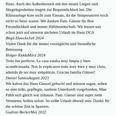
Haus. Auch der Außenbereich mit den neuen Liegen und
Sitzgelegenheiten trugen zur Bequemlichkeit bei. Die
Klimaanlage kam nicht zum Einsatz, da die Temperaturen noch
nicht so heiss waren. Wir danken Fam. Gänser für Ihre
Freundlichkeit und immer Hilfsbereitschaft. Wir freuen uns
schon jetzt auf unseren nächsten Urlaub im Haus OCA
Birgit Ehrecke
Juli 2024
Vielen Dank für die immer vorzügliche und freundliche
Betreuung
Holger Kukla
März 2024
Todo fue perfecto. La casa estaba muy limpia y bien
acondicionada. Nos lo explicaron todo muy bien y muy claro,
además de ser muy simpáticos. Gracias familia Gänser!
Daniel Santos
August 2023
Wir haben das Haus Girasol gebucht und müssen sagen, selten
so eine tolle, gepflegte, saubere Unterkunft vorgefunden. Man
Fühlt sich gleich wie zuhause. Fam. Gänser sind super nette
Vermieter, helfen sofort. So sollte Urlaub überall sein. Danke für
die schöne Zeit in Spanien.
Gudrun Becker
Mai 2022