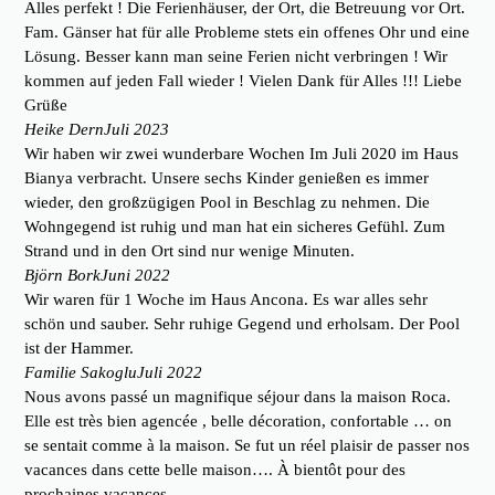
Alles perfekt ! Die Ferienhäuser, der Ort, die Betreuung vor Ort.
Fam. Gänser hat für alle Probleme stets ein offenes Ohr und eine
Lösung. Besser kann man seine Ferien nicht verbringen ! Wir
kommen auf jeden Fall wieder ! Vielen Dank für Alles !!! Liebe
Grüße
Heike Dern
Juli 2023
Wir haben wir zwei wunderbare Wochen Im Juli 2020 im Haus
Bianya verbracht. Unsere sechs Kinder genießen es immer
wieder, den großzügigen Pool in Beschlag zu nehmen. Die
Wohngegend ist ruhig und man hat ein sicheres Gefühl. Zum
Strand und in den Ort sind nur wenige Minuten.
Björn Bork
Juni 2022
Wir waren für 1 Woche im Haus Ancona. Es war alles sehr
schön und sauber. Sehr ruhige Gegend und erholsam. Der Pool
ist der Hammer.
Familie Sakoglu
Juli 2022
Nous avons passé un magnifique séjour dans la maison Roca.
Elle est très bien agencée , belle décoration, confortable … on
se sentait comme à la maison. Se fut un réel plaisir de passer nos
vacances dans cette belle maison…. À bientôt pour des
prochaines vacances.