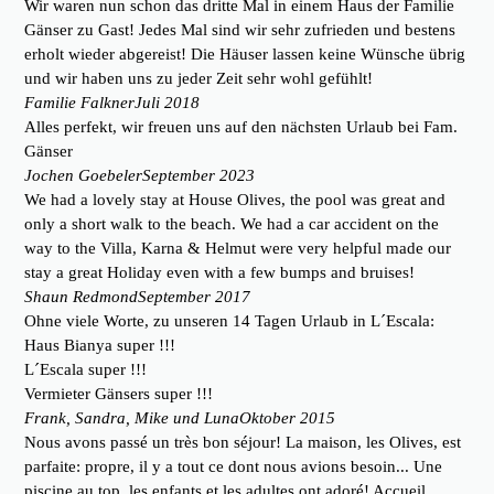
Wir waren nun schon das dritte Mal in einem Haus der Familie
Gänser zu Gast! Jedes Mal sind wir sehr zufrieden und bestens
erholt wieder abgereist! Die Häuser lassen keine Wünsche übrig
und wir haben uns zu jeder Zeit sehr wohl gefühlt!
Familie Falkner
Juli 2018
Alles perfekt, wir freuen uns auf den nächsten Urlaub bei Fam.
Gänser
Jochen Goebeler
September 2023
We had a lovely stay at House Olives, the pool was great and
only a short walk to the beach. We had a car accident on the
way to the Villa, Karna & Helmut were very helpful made our
stay a great Holiday even with a few bumps and bruises!
Shaun Redmond
September 2017
Ohne viele Worte, zu unseren 14 Tagen Urlaub in L´Escala:
Haus Bianya super !!!
L´Escala super !!!
Vermieter Gänsers super !!!
Frank, Sandra, Mike und Luna
Oktober 2015
Nous avons passé un très bon séjour! La maison, les Olives, est
parfaite: propre, il y a tout ce dont nous avions besoin... Une
piscine au top, les enfants et les adultes ont adoré! Accueil