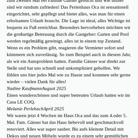
zum zweiten Mal bei Familie Gänser gebucht und wie immer
sind wir rundum zufrieden! Das Ferienhaus Oca ist sensationell
eingerichtet, sehr gepflegt und bietet alles, was man für einen
erholsamen Urlaub braucht. Die Lage ist ideal, alles Wichtige ist
bequem zu Fuß erreichbar. Besonders hervorheben möchten wir
die großartige Betreuung durch die Gastgeber: Garten und Pool
werden regelmäßig gereinigt, alles ist in einem top Zustand.
Wenn es ein Problem gibt, reagieren die Vermieter sofort und
kümmern sich zuverlässig. So zum Beispiel auch in diesem Jahr,
als wir ein Autoproblem hatten. Familie Gänser war direkt zur
Stelle und hat uns schnell und unkompliziert geholfen. Wir
fühlen uns hier jedes Mal wie zu Hause und kommen sehr gerne
wieder – vielen Dank für alles!
Nadine Kaufmann
August 2025
Einen wunderschönen und super betreuten Urlaub hatten wir im
Casa LE COQ.
Melanie Perlebach
April 2025
Wir waren jetzt 4 Wochen im Haus Oca und das zum 4.oder 5.
Mal. Fam. Gänser hat das Haus liebevoll und geschmackvoll
renoviert. Alles war super sauber. Bis aufs kleinste Detail mit
Dekos und neuen Möbeln wurde es zu einem sehr gemütlichen