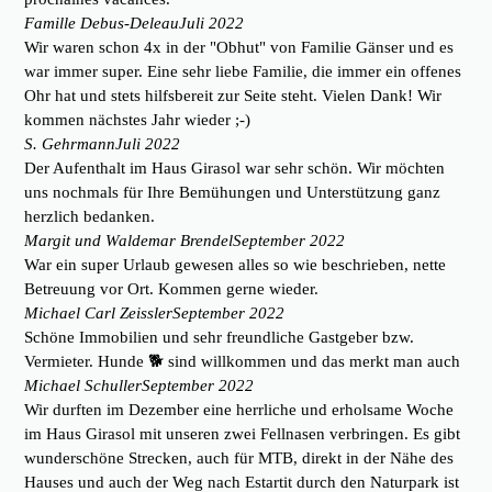
Famille Debus-Deleau
Juli 2022
Wir waren schon 4x in der "Obhut" von Familie Gänser und es
war immer super. Eine sehr liebe Familie, die immer ein offenes
Ohr hat und stets hilfsbereit zur Seite steht. Vielen Dank! Wir
kommen nächstes Jahr wieder ;-)
S. Gehrmann
Juli 2022
Der Aufenthalt im Haus Girasol war sehr schön. Wir möchten
uns nochmals für Ihre Bemühungen und Unterstützung ganz
herzlich bedanken.
Margit und Waldemar Brendel
September 2022
War ein super Urlaub gewesen alles so wie beschrieben, nette
Betreuung vor Ort. Kommen gerne wieder.
Michael Carl Zeissler
September 2022
Schöne Immobilien und sehr freundliche Gastgeber bzw.
Vermieter. Hunde 🐕 sind willkommen und das merkt man auch
Michael Schuller
September 2022
Wir durften im Dezember eine herrliche und erholsame Woche
im Haus Girasol mit unseren zwei Fellnasen verbringen. Es gibt
wunderschöne Strecken, auch für MTB, direkt in der Nähe des
Hauses und auch der Weg nach Estartit durch den Naturpark ist